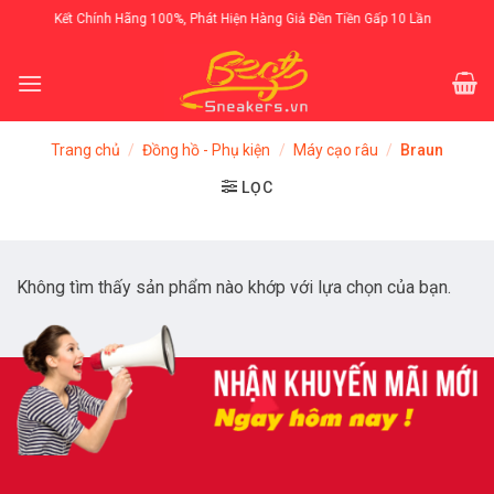
Skip
Cam Kết Chính Hãng 100%, Phát Hiện Hàng Giả Đền Tiền Gấp 10 Lần
to
content
Trang chủ
/
Đồng hồ - Phụ kiện
/
Máy cạo râu
/
Braun
LỌC
Không tìm thấy sản phẩm nào khớp với lựa chọn của bạn.