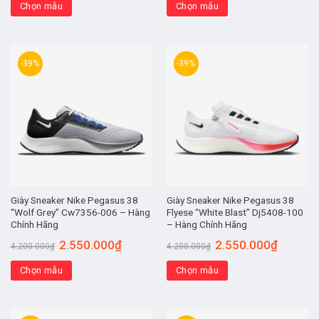
Chọn mẫu
Chọn mẫu
-39%
-39%
Giày Sneaker Nike Pegasus 38
Giày Sneaker Nike Pegasus 38
“Wolf Grey” Cw7356-006 – Hàng
Flyese “White Blast” Dj5408-100
Chính Hãng
– Hàng Chính Hãng
2.550.000
₫
2.550.000
₫
4.200.000
₫
4.200.000
₫
Chọn mẫu
Chọn mẫu