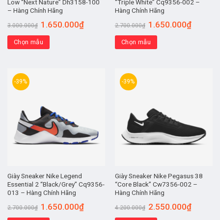
Low “Next Nature” Dh3158-100
“Triple White” Cq9356-002 –
– Hàng Chính Hãng
Hàng Chính Hãng
1.650.000
₫
1.650.000
₫
3.000.000
₫
2.700.000
₫
Chọn mẫu
Chọn mẫu
-39%
-39%
Giày Sneaker Nike Legend
Giày Sneaker Nike Pegasus 38
Essential 2 “Black/Grey” Cq9356-
“Core Black” Cw7356-002 –
013 – Hàng Chính Hãng
Hàng Chính Hãng
1.650.000
₫
2.550.000
₫
2.700.000
₫
4.200.000
₫