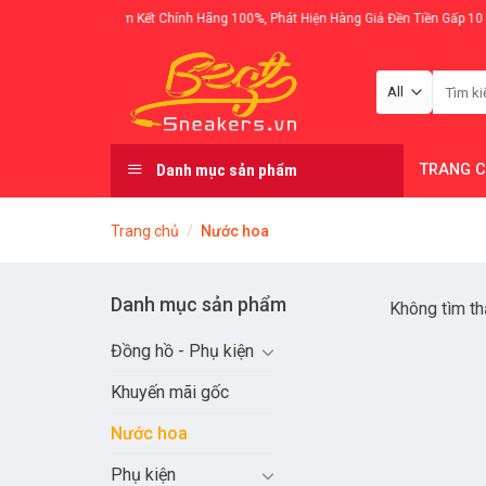
Skip
Cam Kết Chính Hãng 100%, Phát Hiện Hàng Giả Đền Tiền Gấp 10 Lần
to
content
Tìm
kiếm:
Danh mục sản phẩm
TRANG 
Trang chủ
/
Nước hoa
Danh mục sản phẩm
Không tìm th
Đồng hồ - Phụ kiện
Khuyến mãi gốc
Nước hoa
Phụ kiện