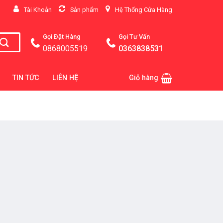
Tài Khoản
Sản phẩm
Hệ Thống Cửa Hàng
Gọi
Đặt Hàng
Gọi Tư Vấn
0868005519
0363838531
TIN TỨC
LIÊN HỆ
Giỏ hàng