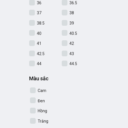
36
36.5
37
38
38.5
39
40
40.5
41
42
42.5
43
44
44.5
Màu sắc
Cam
Đen
Hồng
Trắng