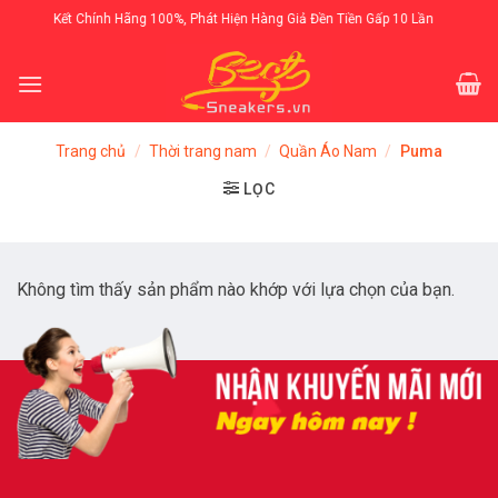
Skip
Cam Kết Chính Hãng 100%, Phát Hiện Hàng Giả Đền Tiền Gấp 10 Lần
to
content
Trang chủ
/
Thời trang nam
/
Quần Áo Nam
/
Puma
LỌC
Không tìm thấy sản phẩm nào khớp với lựa chọn của bạn.