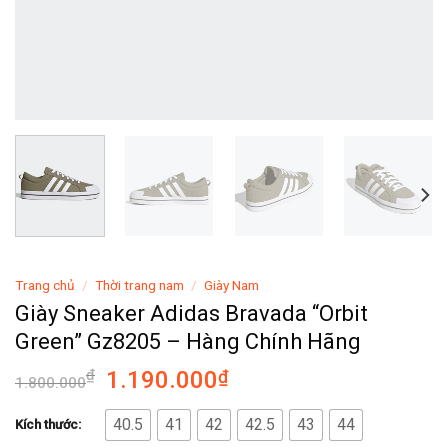
Trang chủ
/
Thời trang nam
/
Giày Nam
Giày Sneaker Adidas Bravada “Orbit
Green” Gz8205 – Hàng Chính Hãng
₫
1.190.000
₫
1.800.000
40.5
41
42
42.5
43
44
Kích thước: