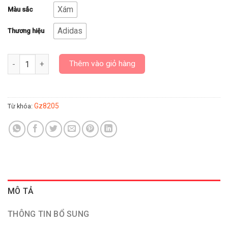
Xám
Màu sắc
Adidas
Thương hiệu
Giày Sneaker Adidas Bravada "Orbit Green" Gz8205 - Hàng Chín
Thêm vào giỏ hàng
Gz8205
Từ khóa:
MÔ TẢ
THÔNG TIN BỔ SUNG