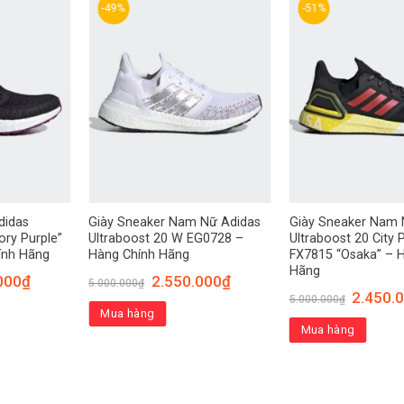
-49%
-51%
didas
Giày Sneaker Nam Nữ Adidas
Giày Sneaker Nam 
ory Purple”
Ultraboost 20 W EG0728 –
Ultraboost 20 City 
ính Hãng
Hàng Chính Hãng
FX7815 “Osaka” – 
Hãng
000
₫
2.550.000
₫
5.000.000
₫
2.450.
5.000.000
₫
Mua hàng
Mua hàng