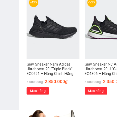
-43%
-53%
 Adidas
Giày Sneaker Nam Adidas
Giày Sneaker Nữ A
White FW9556
Ultraboost 20 “Triple Black”
Ultraboost 20 J “Gl
g
EG0691 – Hàng Chính Hãng
EG4806 – Hàng Ch
.000
₫
2.850.000
₫
2.350.
5.000.000
₫
5.000.000
₫
Mua hàng
Mua hàng