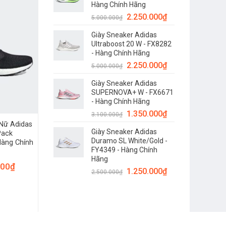
Hàng Chính Hãng
2.250.000
₫
5.000.000
₫
Giày Sneaker Adidas
Ultraboost 20 W - FX8282
- Hàng Chính Hãng
2.250.000
₫
5.000.000
₫
Giày Sneaker Adidas
SUPERNOVA+ W - FX6671
- Hàng Chính Hãng
1.350.000
₫
3.100.000
₫
Nữ Adidas
Giày Sneaker Adidas
Pack
Duramo SL White/Gold -
Hàng Chính
FY4349 - Hàng Chính
Hãng
000
₫
1.250.000
₫
2.500.000
₫