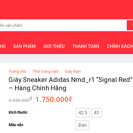
CHỦ
SẢN PHẨM
GIỚI THIỆU
THANH TOÁN
CHÍNH SÁCH
Trang chủ
/
Thời trang nam
/
Giày Nam
Giày Sneaker Adidas Nmd_r1 “Signal Red”
– Hàng Chính Hãng
₫
1.750.000
₫
3.500.000
42.5
43
Kích thước:
Đen
Màu sắc