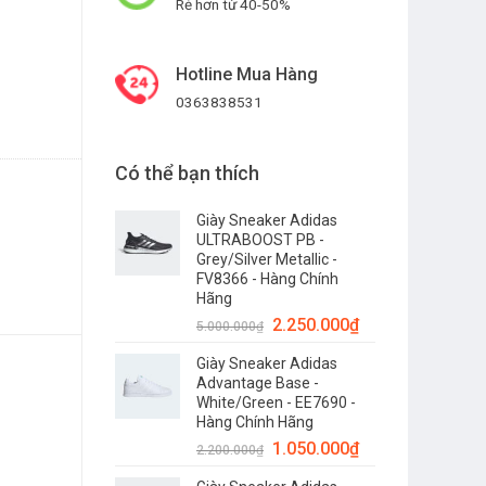
Rẻ hơn từ 40-50%
Hotline Mua Hàng
h Hãng số lượng
0363838531
Có thể bạn thích
Giày Sneaker Adidas
ULTRABOOST PB -
Grey/Silver Metallic -
FV8366 - Hàng Chính
Hãng
2.250.000
₫
5.000.000
₫
Giày Sneaker Adidas
Advantage Base -
White/Green - EE7690 -
Hàng Chính Hãng
1.050.000
₫
2.200.000
₫