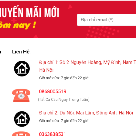
m
Liên Hệ:
Địa chỉ 1: Số 2 Nguyễn Hoàng, Mỹ Đình, Nam 
Hà Nội
Giờ mở cửa: 7 giờ đến 22 giờ
0868005519
(Tất Cả Các Ngày Trong Tuần)
Địa chỉ 2: Du Nội, Mai Lâm, Đông Anh, Hà Nội
Giờ mở cửa: 7 giờ đến 22 giờ
0363838531