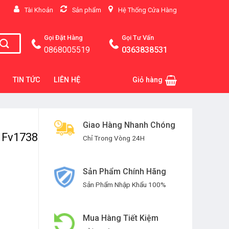
Tài Khoản
Sản phẩm
Hệ Thống Cửa Hàng
Gọi
Đặt Hàng
Gọi Tư Vấn
0868005519
0363838531
TIN TỨC
LIÊN HỆ
Giỏ hàng
Giao Hàng Nhanh Chóng
 Fv1738
Chỉ Trong Vòng 24H
Sản Phẩm Chính Hãng
Sản Phẩm Nhập Khẩu 100%
Mua Hàng Tiết Kiệm