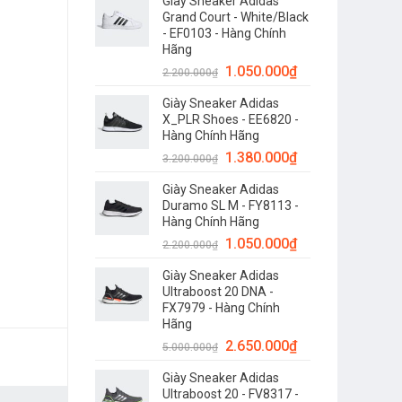
Giày Sneaker Adidas
Grand Court - White/Black
- EF0103 - Hàng Chính
Hãng
1.050.000
₫
2.200.000
₫
Giày Sneaker Adidas
X_PLR Shoes - EE6820 -
Hàng Chính Hãng
1.380.000
₫
3.200.000
₫
Giày Sneaker Adidas
Duramo SL M - FY8113 -
Hàng Chính Hãng
1.050.000
₫
2.200.000
₫
Giày Sneaker Adidas
Ultraboost 20 DNA -
FX7979 - Hàng Chính
Hãng
2.650.000
₫
5.000.000
₫
Giày Sneaker Adidas
Ultraboost 20 - FV8317 -