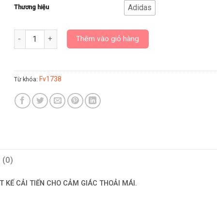
Adidas
Thương hiệu
Giày Sneaker Adidas Nmd_r1 "Signal Red" Fv1738 - Hàng Chín
Thêm vào giỏ hàng
Fv1738
Từ khóa:
 (0)
T KẾ CẢI TIẾN CHO CẢM GIÁC THOẢI MÁI.